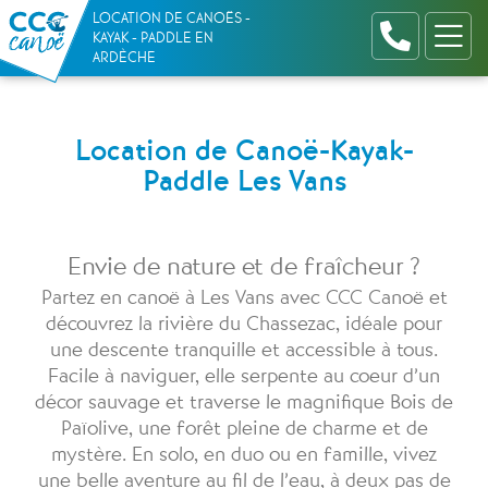
Parcours Canoë - Plan d'eau - Paddle
Passer
Panneau de gestion des cookies
LOCATION DE CANOËS -
au
KAYAK - PADDLE EN
ARDÈCHE
contenu
Location de Canoë-Kayak-
Paddle Les Vans
Envie de nature et de fraîcheur ?
Partez en canoë à Les Vans avec CCC Canoë et
découvrez la rivière du Chassezac, idéale pour
une descente tranquille et accessible à tous.
Facile à naviguer, elle serpente au coeur d’un
décor sauvage et traverse le magnifique Bois de
Païolive, une forêt pleine de charme et de
mystère. En solo, en duo ou en famille, vivez
une belle aventure au fil de l’eau, à deux pas de