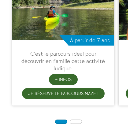
À partir de 7 ans
C’est le parcours idéal pour
découvrir en famille cette activité
Cha
ludique.
+ INFOS
JE RÉSERVE LE PARCOURS MAZET
JE