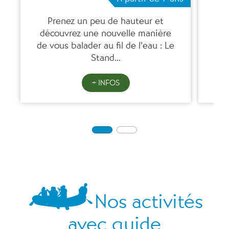
Prenez un peu de hauteur et
En 
découvrez une nouvelle manière
plu
de vous balader au fil de l’eau : Le
Stand…
+ INFOS
Nos activités
avec guide