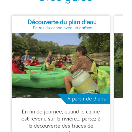
Découverte du plan d’eau
Faites du canoë avec un enfant
À partir de 3 ans
En fin de journée, quand le calme
C’
est revenu sur la rivière… partez à
se
la découverte des traces de
l