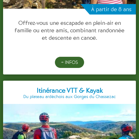
À partir de 8 ans
Offrez-vous une escapade en plein-air en
famille ou entre amis, combinant randonnée
et descente en canoë.
+ INFOS
Itinérance VTT & Kayak
Du plateau ardéchois aux Gorges du Chassezac