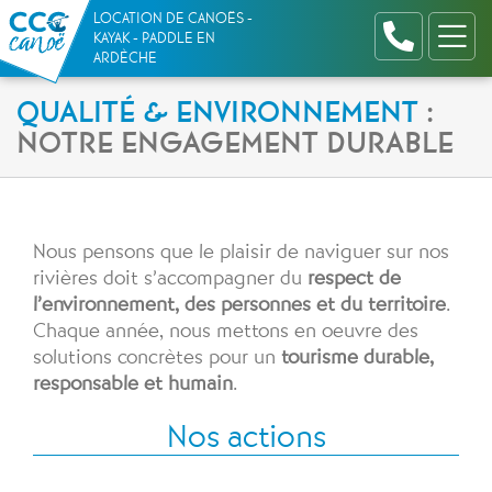
Parcours Canoë - Plan d'eau - Paddle
Passer
Panneau de gestion des cookies
LOCATION DE CANOËS -
au
KAYAK - PADDLE EN
ARDÈCHE
contenu
QUALITÉ & ENVIRONNEMENT
:
NOTRE ENGAGEMENT DURABLE
Nous pensons que le plaisir de naviguer sur nos
rivières doit s’accompagner du
respect de
l’environnement, des personnes et du territoire
.
Chaque année, nous mettons en oeuvre des
solutions concrètes pour un
tourisme durable,
responsable et humain
.
Nos actions